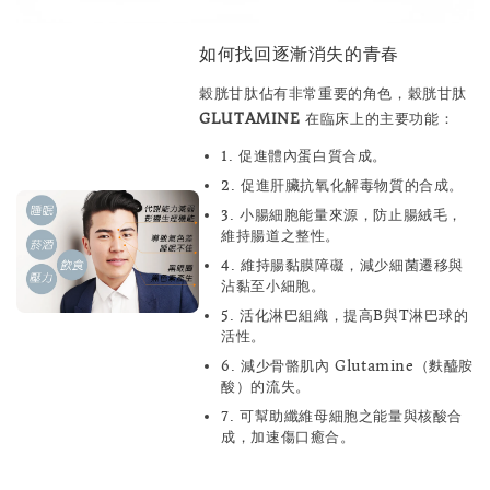
如何找回逐漸消失的青春
穀胱甘肽佔有非常重要的角色，穀胱甘肽
GLUTAMINE
在臨床上的主要功能：
1.
促進體內蛋白質合成。
2.
促進肝臟抗氧化解毒物質的合成。
3.
小腸細胞能量來源，防止腸絨毛，
維持腸道之整性。
4.
維持腸黏膜障礙，減少細菌遷移與
沾黏至小細胞。
5.
活化淋巴組織，提高B與T淋巴球的
活性。
6.
減少骨骼肌內 Glutamine（麩醯胺
酸）的流失。
7.
可幫助纖維母細胞之能量與核酸合
成，加速傷口癒合。