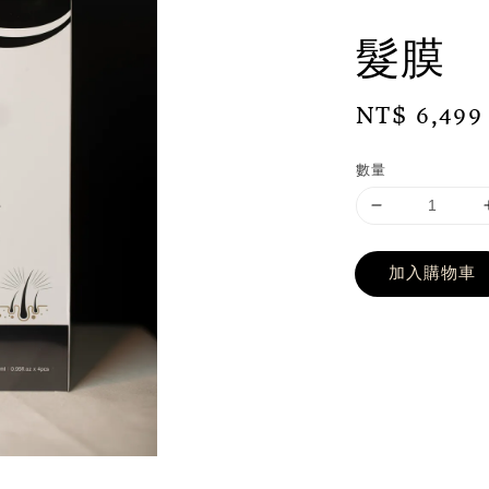
髮膜
Regular
NT$ 6,499
price
數量
加入購物車