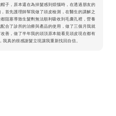
戴帽子，原本還在為掉髮感到煩惱時，在透過朋友的
詢，首先護理師幫我做了頭皮檢測，在醫生的講解之
囊都阻塞導致生髮劑無法順利吸收到毛囊孔裡，營養
我配合了診所的治療與產品的使用，做了三個月我就
有改善，做了半年我的頭頂原本能看見頭皮現在都有
，我真的很感謝髮立現讓我重新找回自信。